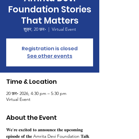
Foundation Stories
That Matters
शुक्र, 20 फ़र॰
  |  
Virtual Event
Registration is closed
See other events
Time & Location
20 फ़र॰ 2026, 4:30 pm – 5:30 pm
Virtual Event
About the Event
𝐖𝐞’𝐫𝐞 𝐞𝐱𝐜𝐢𝐭𝐞𝐝 𝐭𝐨 𝐚𝐧𝐧𝐨𝐮𝐧𝐜𝐞 𝐭𝐡𝐞 𝐮𝐩𝐜𝐨𝐦𝐢𝐧𝐠 
𝐞𝐩𝐢𝐬𝐨𝐝𝐞 𝐨𝐟 𝐭𝐡𝐞 Amrita Devi Foundation 𝐓𝐚𝐥𝐤 