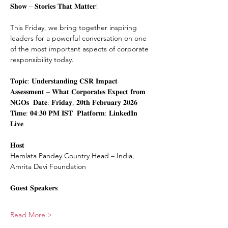
𝐒𝐡𝐨𝐰 – 𝐒𝐭𝐨𝐫𝐢𝐞𝐬 𝐓𝐡𝐚𝐭 𝐌𝐚𝐭𝐭𝐞𝐫!  
This Friday, we bring together inspiring 
leaders for a powerful conversation on one 
of the most important aspects of corporate 
responsibility today.  
𝐓𝐨𝐩𝐢𝐜: 𝐔𝐧𝐝𝐞𝐫𝐬𝐭𝐚𝐧𝐝𝐢𝐧𝐠 𝐂𝐒𝐑 𝐈𝐦𝐩𝐚𝐜𝐭 
𝐀𝐬𝐬𝐞𝐬𝐬𝐦𝐞𝐧𝐭 – 𝐖𝐡𝐚𝐭 𝐂𝐨𝐫𝐩𝐨𝐫𝐚𝐭𝐞𝐬 𝐄𝐱𝐩𝐞𝐜𝐭 𝐟𝐫𝐨𝐦 
𝐍𝐆𝐎𝐬  𝐃𝐚𝐭𝐞: 𝐅𝐫𝐢𝐝𝐚𝐲, 𝟐𝟎𝐭𝐡 𝐅𝐞𝐛𝐫𝐮𝐚𝐫𝐲 𝟐𝟎𝟐𝟔  
𝐓𝐢𝐦𝐞: 𝟎𝟒:𝟑𝟎 𝐏𝐌 𝐈𝐒𝐓  𝐏𝐥𝐚𝐭𝐟𝐨𝐫𝐦: 𝐋𝐢𝐧𝐤𝐞𝐝𝐈𝐧 
𝐋𝐢𝐯𝐞  
𝐇𝐨𝐬𝐭 
Hemlata Pandey Country Head – India, 
Amrita Devi Foundation  
𝐆𝐮𝐞𝐬𝐭 𝐒𝐩𝐞𝐚𝐤𝐞𝐫𝐬 
Read More >