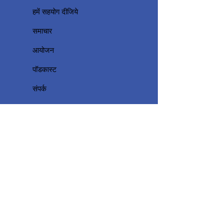
हमें सहयोग दीजिये
समाचार
आयोजन
पॉडकास्ट
संपर्क