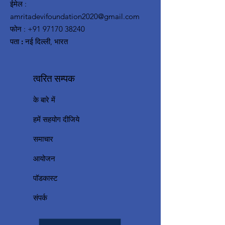
ईमेल
:
amritadevifoundation2020@gmail.com
फोन
:
+91 97170 38240
पता :
नई दिल्ली, भारत
त्वरित सम्पक
के बारे में
हमें सहयोग दीजिये
समाचार
आयोजन
पॉडकास्ट
संपर्क