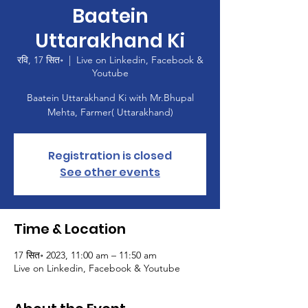
Baatein
Uttarakhand Ki
रवि, 17 सित॰
  |  
Live on Linkedin, Facebook &
Youtube
Baatein Uttarakhand Ki with Mr.Bhupal
Mehta, Farmer( Uttarakhand)
Registration is closed
See other events
Time & Location
17 सित॰ 2023, 11:00 am – 11:50 am
Live on Linkedin, Facebook & Youtube