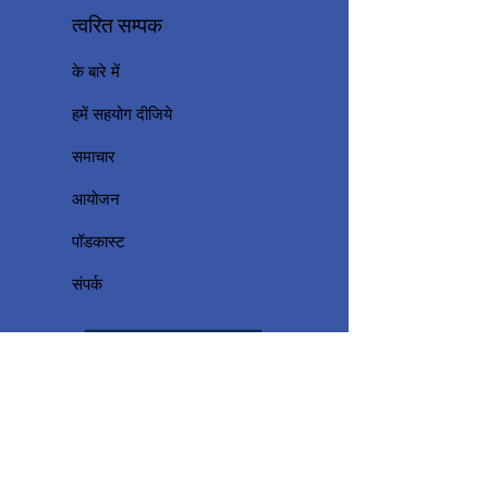
त्वरित सम्पक
के बारे में
हमें सहयोग दीजिये
समाचार
आयोजन
पॉडकास्ट
संपर्क