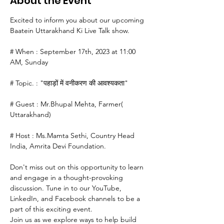
About the Event
Excited to inform you about our upcoming 
Baatein Uttarakhand Ki Live Talk show.

# When : September 17th, 2023 at 11:00 
AM, Sunday

# Topic. : "पहाड़ों में वनीकरण की आवश्यकता"

# Guest : Mr.Bhupal Mehta, Farmer( 
Uttarakhand)

# Host : Ms.Mamta Sethi, Country Head 
India, Amrita Devi Foundation.

Don't miss out on this opportunity to learn 
and engage in a thought-provoking 
discussion. Tune in to our YouTube, 
LinkedIn, and Facebook channels to be a 
part of this exciting event.

Join us as we explore ways to help build 